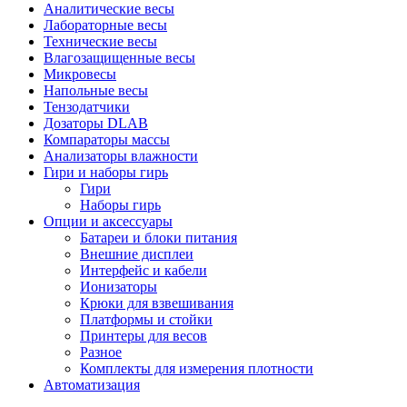
Аналитические весы
Лабораторные весы
Технические весы
Влагозащищенные весы
Микровесы
Напольные весы
Тензодатчики
Дозаторы DLAB
Компараторы массы
Анализаторы влажности
Гири и наборы гирь
Гири
Наборы гирь
Опции и аксессуары
Батареи и блоки питания
Внешние дисплеи
Интерфейс и кабели
Ионизаторы
Крюки для взвешивания
Платформы и стойки
Принтеры для весов
Разное
Комплекты для измерения плотности
Автоматизация