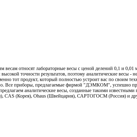
весам относят лабораторные весы с ценой делений 0,1 и 0,01 
высокой точности результатов, поэтому аналитические весы - н
о тот продукт, который полностью устроит вас по своим техни
вно. Все приборы, предлагаемые фирмой "ДЭМКОМ", успешно п
предлагаем аналитические весы, созданные такими известными п
дия), CAS (Корея), Ohaus (Швейцария), САРТОГОСМ (Россия) и др