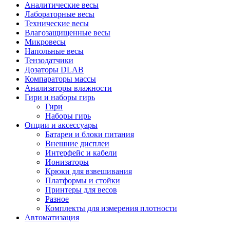
Аналитические весы
Лабораторные весы
Технические весы
Влагозащищенные весы
Микровесы
Напольные весы
Тензодатчики
Дозаторы DLAB
Компараторы массы
Анализаторы влажности
Гири и наборы гирь
Гири
Наборы гирь
Опции и аксессуары
Батареи и блоки питания
Внешние дисплеи
Интерфейс и кабели
Ионизаторы
Крюки для взвешивания
Платформы и стойки
Принтеры для весов
Разное
Комплекты для измерения плотности
Автоматизация